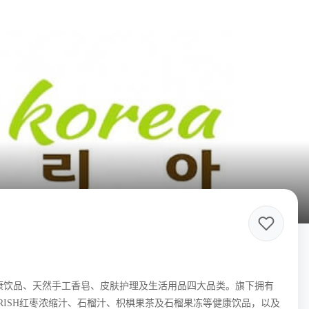
盖健康饮品、天然手工香皂、皮肤护理及生活用品四大品类。旗下拥有
RISH红枣浓缩汁、石榴汁、枳椇果茶及石榴果冻等健康饮品，以及