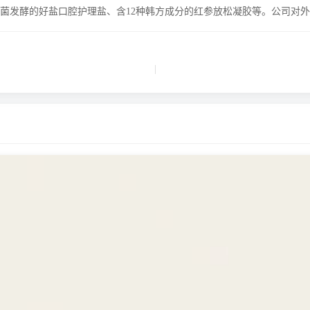
酸菌发酵的好盐口腔护理盐、含12种韩方成分的红参放松凝胶等。公司对
|