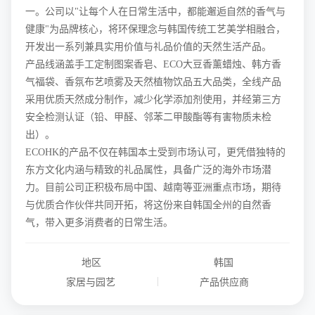
一。公司以"让每个人在日常生活中，都能邂逅自然的香气与
健康"为品牌核心，将环保理念与韩国传统工艺美学相融合，
开发出一系列兼具实用价值与礼品价值的天然生活产品。
产品线涵盖手工定制图案香皂、ECO大豆香薰蜡烛、韩方香
气福袋、香氛布艺喷雾及天然植物饮品五大品类，全线产品
采用优质天然成分制作，减少化学添加剂使用，并经第三方
安全检测认证（铅、甲醛、邻苯二甲酸酯等有害物质未检
出）。
ECOHK的产品不仅在韩国本土受到市场认可，更凭借独特的
东方文化内涵与精致的礼品属性，具备广泛的海外市场潜
力。目前公司正积极布局中国、越南等亚洲重点市场，期待
与优质合作伙伴共同开拓，将这份来自韩国全州的自然香
气，带入更多消费者的日常生活。
地区
韩国
|
家居与园艺
产品供应商