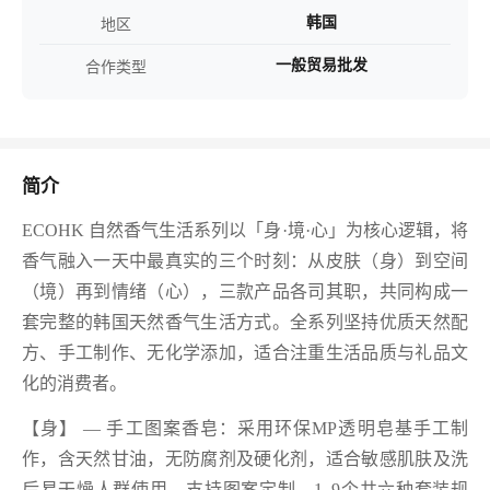
韩国
地区
一般贸易批发
合作类型
简介
ECOHK 自然香气生活系列以「身·境·心」为核心逻辑，将
香气融入一天中最真实的三个时刻：从皮肤（身）到空间
（境）再到情绪（心），三款产品各司其职，共同构成一
套完整的韩国天然香气生活方式。全系列坚持优质天然配
方、手工制作、无化学添加，适合注重生活品质与礼品文
化的消费者。
【身】 — 手工图案香皂：采用环保MP透明皂基手工制
作，含天然甘油，无防腐剂及硬化剂，适合敏感肌肤及洗
后易干燥人群使用。支持图案定制，1–9个共六种套装规